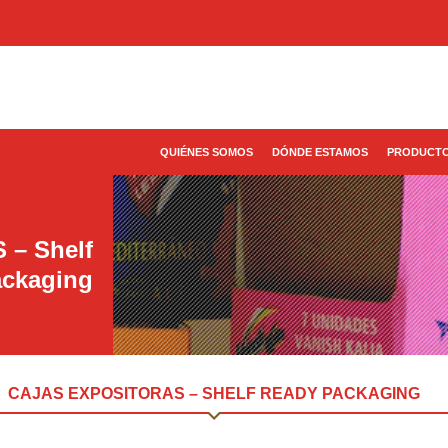
QUIÉNES SOMOS
DÓNDE ESTAMOS
PRODUCT
– Shelf
ackaging
CAJAS EXPOSITORAS – SHELF READY PACKAGING